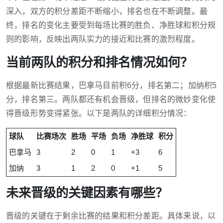
深入，双方的积分差距不断缩小，排名也在不断调整。最
终，排名的变化主要受到每场比赛的胜负、净胜球和积分规
则的影响，反映出两队实力的接近和比赛的激烈程度。
当前两队的积分和排名情况如何？
根据最新比赛结果，巴拿马目前积6分，排名第二；加纳积5
分，排名第三。两队都还有机会晋级，但排名的微妙变化使
得晋级形势变得紧张。以下是两队的详细积分情况：
球队
比赛场次
胜场
平场
负场
净胜球
积分
巴拿马
3
2
0
1
+3
6
加纳
3
1
2
0
+1
5
未来晋级的关键因素有哪些？
晋级的关键在于剩余比赛的结果和积分差距。具体来说，以