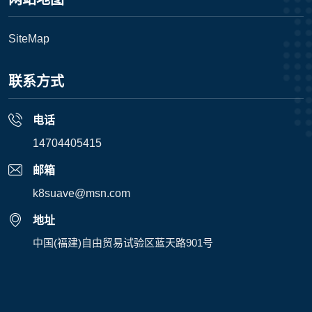
SiteMap
联系方式
电话
14704405415
邮箱
k8suave@msn.com
地址
中国(福建)自由贸易试验区蓝天路901号