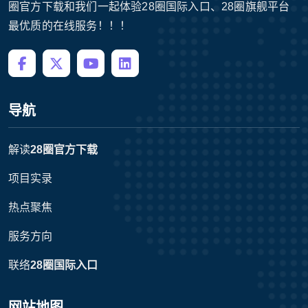
圈官方下载和我们一起体验28圈国际入口、28圈旗舰平台
最优质的在线服务！！！
导航
解读
28圈官方下载
项目实录
热点聚焦
服务方向
联络
28圈国际入口
网站地图