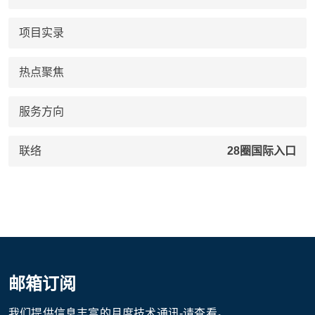
项目实录
热点聚焦
服务方向
联络
28圈国际入口
邮箱订阅
我们提供信息丰富的月度技术通讯-请查看。