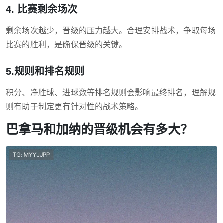
4. 比赛剩余场次
剩余场次越少，晋级的压力越大。合理安排战术，争取每场
比赛的胜利，是确保晋级的关键。
5.规则和排名规则
积分、净胜球、进球数等排名规则会影响最终排名，理解规
则有助于制定更有针对性的战术策略。
巴拿马和加纳的晋级机会有多大？