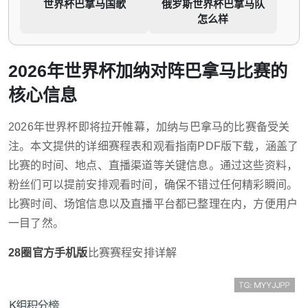
世界杯巴拿马国歌
俄罗斯世界杯巴拿马队
怎么样
2026年世界杯加纳对阵巴拿马比赛的
核心信息
2026年世界杯即将拉开帷幕，加纳与巴拿马的比赛备受关
注。本文提供的详细赛程表和观看指南PDF版下载，涵盖了
比赛的时间、地点、直播渠道等关键信息。通过这些资料，
粉丝们可以提前安排观看时间，确保不错过任何精彩瞬间。
比赛时间、场馆信息以及直播平台都已整理在内，方便用户
一目了然。
28圈官方手机版
比赛赛程安排详解