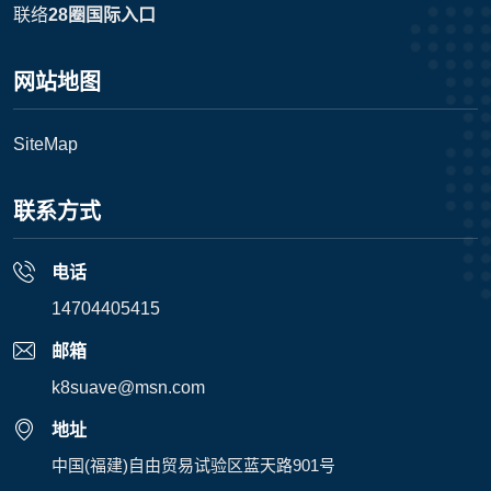
联络
28圈国际入口
网站地图
SiteMap
联系方式
电话
14704405415
邮箱
k8suave@msn.com
地址
中国(福建)自由贸易试验区蓝天路901号