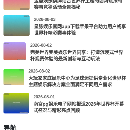
金鼎娱乐棋牌结合世界杯主题的创新玩法和
赛事竞猜活动全景揭秘
2026-08-03
星脉娱乐官网app下载苹果平台助力用户畅享
世界杯精彩赛事体验
2026-08-02
完美世界完美娱乐世界同享：打造沉浸式世界
杯观赛体验的最新创新与互动玩法
2026-08-02
大玩家家庭娱乐中心为足球迷提供专业化世界杯
主题娱乐解决方案全面满足不同用户需求
2026-08-01
南宫pg娱乐电子网站报道2026年世界杯开幕
式盛况与精彩亮点回顾
导航