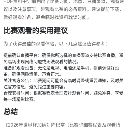
PDF资料中详细列出了比赛时间、地点、直播渠道、观看建
议以及注意事项，是观看比赛的必备资料。建议提前下载，
做好观看准备，避免临时找资料耽误时间。
比赛观看的实用建议
为了获得最佳的观看体验，以下几点建议值得参考：
提前确认直播平台：确保你所选择的直播渠道支持比赛直播，避
免临场出现网络问题或无法观看的情况。
准备好观看设备：无论是电视、电脑还是手机，提前调试好设
备，确保画质清晰、声音正常。
关注官方公告：比赛期间可能会有临时调整或重要通知，及时关
注官方信息，避免错过重要内容。
合理安排时间：根据赛程表合理安排观看时间，避免冲突，享受
每一场精彩比赛。
总结
【2026年世界杯加纳对阵巴拿马比赛详细赛程表及观看指