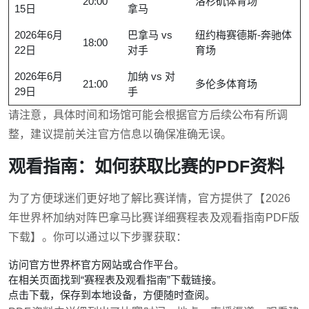
20:00
洛杉矶体育场
15日
拿马
2026年6月
巴拿马 vs
纽约梅赛德斯-奔驰体
18:00
22日
对手
育场
2026年6月
加纳 vs 对
21:00
多伦多体育场
29日
手
请注意，具体时间和场馆可能会根据官方后续公布有所调
整，建议提前关注官方信息以确保准确无误。
观看指南：如何获取比赛的PDF资料
为了方便球迷们更好地了解比赛详情，官方提供了【2026
年世界杯加纳对阵巴拿马比赛详细赛程表及观看指南PDF版
下载】。你可以通过以下步骤获取：
访问官方世界杯官方网站或合作平台。
在相关页面找到“赛程表及观看指南”下载链接。
点击下载，保存到本地设备，方便随时查阅。