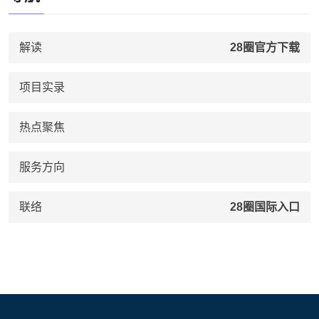
解读
28圈官方下载
项目实录
热点聚焦
服务方向
联络
28圈国际入口