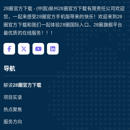
28圈官方下载 - (中国)泉州28圈官方下载有限责任公司欢迎
您，一起来感受28圈官方手机版带来的快乐！欢迎来到28
圈官方下载和我们一起体验28圈国际入口、28圈旗舰平台
最优质的在线服务！！！
导航
解读
28圈官方下载
项目实录
热点聚焦
服务方向