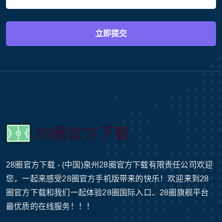
立即提交
28圈官方下载 - (中国)泉州28圈官方下载有限责任公司欢迎
您，一起来感受28圈官方手机版带来的快乐！欢迎来到28
圈官方下载和我们一起体验28圈国际入口、28圈旗舰平台
最优质的在线服务！！！