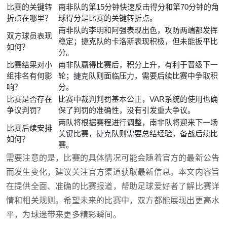
比赛的关键转
南非队的第15分钟快速反击得分和第70分钟的角
折点在哪里？
球得分是比赛的关键转折点。
南非队的李明和阿强表现出色，攻防两端都发挥
双方球员表现
稳定；捷克队的卡洛斯表现积极，但未能扳平比
如何？
分。
比赛结果对小
南非队赢得比赛后，积分上升，有利于晋级下一
组排名有何影
轮；捷克队则面临压力，需要后续比赛中争取积
响？
分。
比赛是否存在
比赛中裁判判罚基本公正，VAR系统的使用也确
争议判罚？
保了判罚的准确性，没有引发重大争议。
两队将根据赛程进行调整，南非队将迎来下一场
比赛后续安排
关键比赛，捷克队则需要总结经验，备战后续比
如何？
赛。
需要注意的是，比赛的具体情况可能会随着官方的最新公告
而发生变化，建议关注官方渠道获取最新信息。本文内容旨
在提供全面、准确的比赛报道，帮助足球爱好者了解比赛详
情和相关规则。希望未来的比赛中，双方都能展现出更高水
平，为球迷带来更多精彩瞬间。