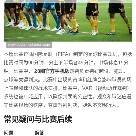
本场比赛遵循国际足联（FIFA）制定的足球比赛规则，包括
比赛时间为90分钟，分上下半场各45分钟，中场休息15分
钟。比赛中，
28圈官方手机版
裁判负责判罚越位、犯规、
点球等关键判决。比赛中出现的黄牌和红牌会影响球员的场
上表现和球队的战术安排。比赛中，VAR（视频助理裁判）
系统也被广泛应用，以确保判罚的公正性。观众和球迷应遵
守比赛现场的秩序，尊重裁判判决，避免不文明行为。
常见疑问与比赛后续
问题
解答