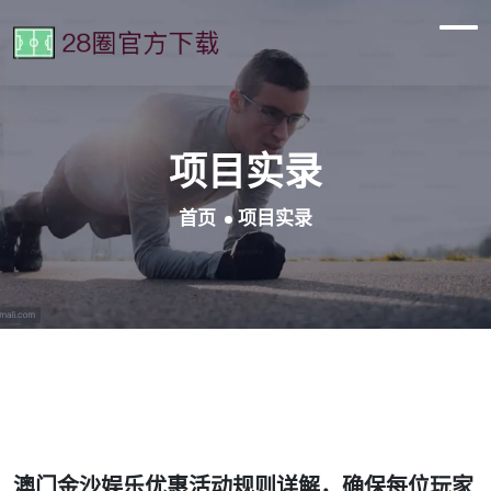
项目实录
首页
项目实录
澳门金沙娱乐优惠活动规则详解，确保每位玩家