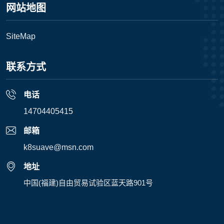
网站地图
SiteMap
联系方式
电话
14704405415
邮箱
k8suave@msn.com
地址
中国(福建)自由贸易试验区蓝天路901号