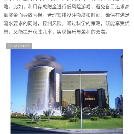
略。比如，利用存款赠金进行低风险游戏，避免盲目追求高
额奖金而导致亏损。合理安排投注额度和时间，确保在满足
流水要求的同时，控制风险。通过科学的策略，既能享受优
惠，又能提升获胜几率，实现娱乐与盈利的双赢。