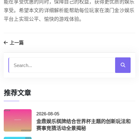
能在享受优惠的同时，保障自己的权益，获得更优质的娱乐
享受。希望本文的详细解析能帮助每位玩家在澳门金沙娱乐
平台上实现公平、愉快的游戏体验。
上一篇
推荐文章
2026-08-05
金鼎娱乐棋牌结合世界杯主题的创新玩法和
赛事竞猜活动全景揭秘