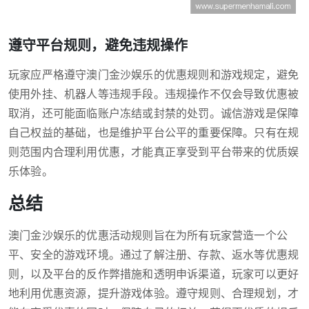
遵守平台规则，避免违规操作
玩家应严格遵守澳门金沙娱乐的优惠规则和游戏规定，避免
使用外挂、机器人等违规手段。违规操作不仅会导致优惠被
取消，还可能面临账户冻结或封禁的处罚。诚信游戏是保障
自己权益的基础，也是维护平台公平的重要保障。只有在规
则范围内合理利用优惠，才能真正享受到平台带来的优质娱
乐体验。
总结
澳门金沙娱乐的优惠活动规则旨在为所有玩家营造一个公
平、安全的游戏环境。通过了解注册、存款、返水等优惠规
则，以及平台的反作弊措施和透明申诉渠道，玩家可以更好
地利用优惠资源，提升游戏体验。遵守规则、合理规划，才