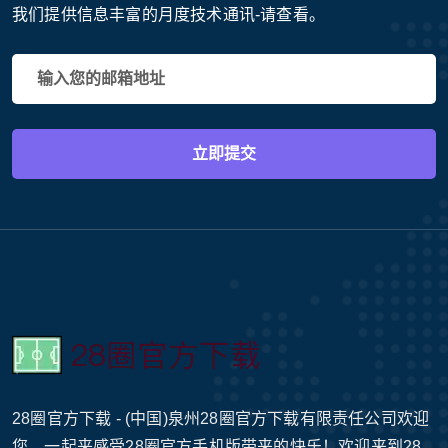
我们提供信息丰富的月度技术通讯-请查看。
立即提交
28圈官方下载 - (中国)泉州28圈官方下载有限责任公司欢迎
您，一起来感受28圈官方手机版带来的快乐！欢迎来到28